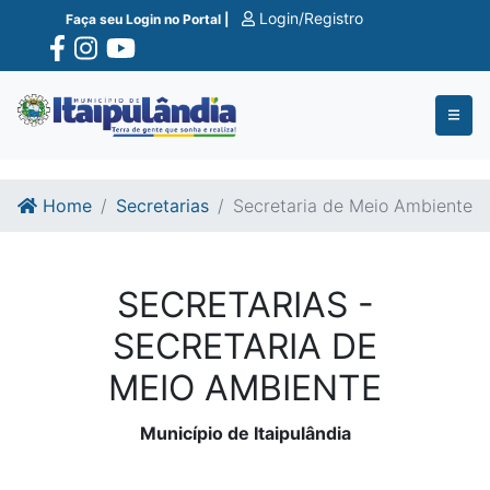
Ir para o conte�do
Ir para o fim do conte�do
Login/Registro
Faça seu Login no Portal |
Home
Secretarias
Secretaria de Meio Ambiente
SECRETARIAS -
SECRETARIA DE
MEIO AMBIENTE
Município de Itaipulândia