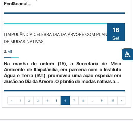
Ecol&oacut...
16
ITAIPULÂNDIA CELEBRA DIA DA ÁRVORE COM PLANTIO
Set
DE MUDAS NATIVAS
MI
Na manhã de ontem (15), a Secretaria de Meio
Ambiente de Itaipulândia, em parceria com o Instituto
Água e Terra (IAT), promoveu uma ação especial em
alusão ao Dia da Árvore. O plantio de mudas nativas a...
‹
1
2
3
4
5
6
7
8
...
14
15
›