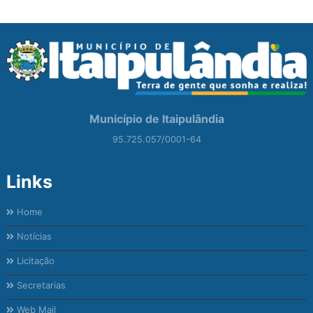
Município de Itaipulândia
95.725.057/0001-64
Links
Home
Notícias
Licitação
Secretarias
Web Mail