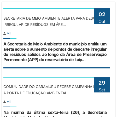
02
SECRETARIA DE MEIO AMBIENTE ALERTA PARA DESCARTE
Out
IRREGULAR DE RESÍDUOS EM ÁRE...
MI
A Secretaria de Meio Ambiente do município emitiu um
alerta sobre o aumento de pontos de descarte irregular
de resíduos sólidos ao longo da Área de Preservação
Permanente (APP) do reservatório de Itaip...
29
COMUNIDADE DO CARAMURU RECEBE CAMPANHA PORTA
Set
A PORTA DE EDUCAÇÃO AMBIENTAL
MI
Na manhã da última sexta-feira (26), a Secretaria