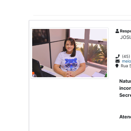
Respo
JOSI
(45)
meio
Rua S
Natu
inco
Secr
Aten