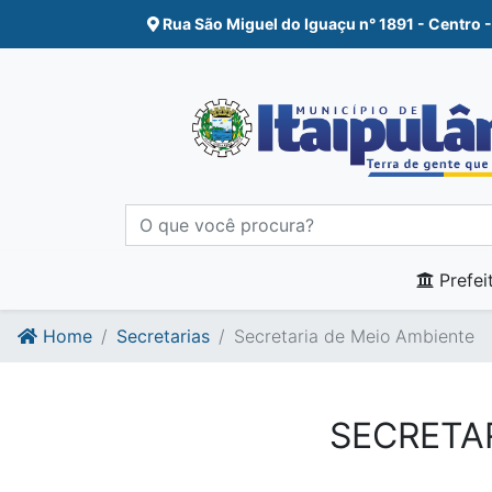
Ir para o conte�do
Ir para o fim do conte�do
Rua São Miguel do Iguaçu n° 1891 - Centro -
Prefei
Home
Secretarias
Secretaria de Meio Ambiente
SECRETAR