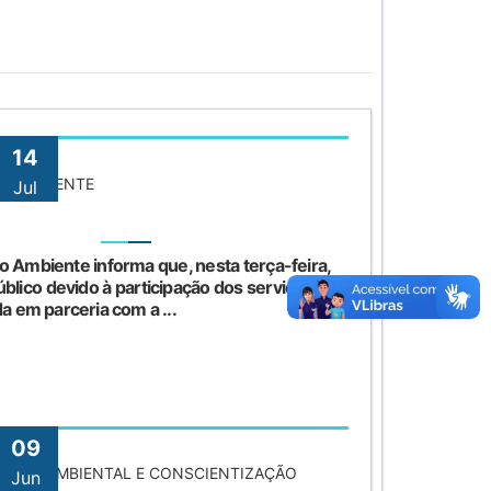
14
IO AMBIENTE
Jul
o Ambiente informa que, nesta terça-feira,
blico devido à participação dos servidores
da em parceria com a ...
09
AÇÃO AMBIENTAL E CONSCIENTIZAÇÃO
Jun