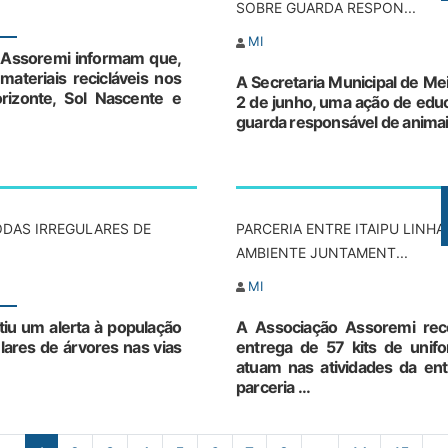
SOBRE GUARDA RESPON...
MI
a Assoremi informam que,
materiais recicláveis nos
A Secretaria Municipal de Mei
orizonte, Sol Nascente e
2 de junho, uma ação de educ
guarda responsável de animais
ODAS IRREGULARES DE
PARCERIA ENTRE ITAIPU LINH
AMBIENTE JUNTAMENT...
MI
iu um alerta à população
A Associação Assoremi rece
ulares de árvores nas vias
entrega de 57 kits de unif
atuam nas atividades da enti
parceria ...