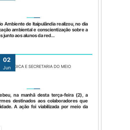
o Ambiente de Itaipulândia realizou, no dia
ação ambiental e conscientização sobre a
 junto aos alunos da red...
02
A ECOLÓGICA E SECRETARIA DO MEIO
Jun
beu, na manhã desta terça-feira (2), a
ormes destinados aos colaboradores que
dade. A ação foi viabilizada por meio da