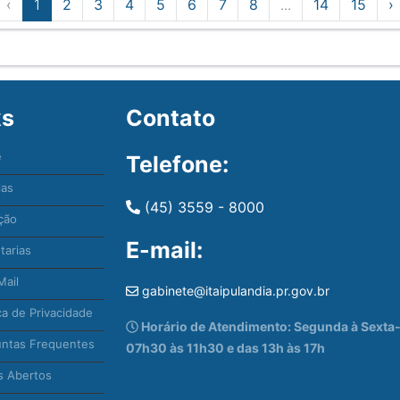
‹
1
2
3
4
5
6
7
8
...
14
15
›
ks
Contato
e
Telefone:
ias
(45) 3559 - 8000
ção
E-mail:
tarias
ail
gabinete@itaipulandia.pr.gov.br
ca de Privacidade
Horário de Atendimento: Segunda à Sexta-f
ntas Frequentes
07h30 às 11h30 e das 13h às 17h
 Abertos