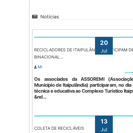
Notícias
20
RECICLADORES DE ITAIPULÂNDIA PARTICIPAM DE 
Jul
BINACIONAL...
MI
Os associados da ASSOREMI (Associaçã
Município de Itaipulândia) participaram, no dia
técnica e educativa ao Complexo Turístico Itai
&nd...
13
COLETA DE RECICLÁVEIS
Jul