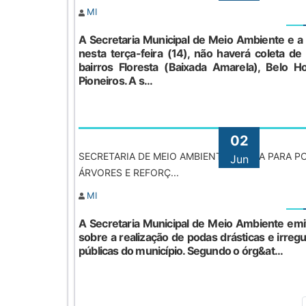
MI
A Secretaria Municipal de Meio Ambiente e 
nesta terça-feira (14), não haverá coleta de 
bairros Floresta (Baixada Amarela), Belo H
Pioneiros. A s...
02
SECRETARIA DE MEIO AMBIENTE ALERTA PARA P
Jun
ÁRVORES E REFORÇ...
MI
A Secretaria Municipal de Meio Ambiente emit
sobre a realização de podas drásticas e irreg
públicas do município. Segundo o órg&at...