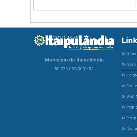
Lin
Hom
Município de Itaipulândia
Notíc
95.725.057/0001-64
Licita
Secre
Web M
Políti
Pergu
Dados