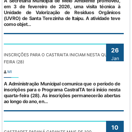
A Secretaria Municipal de Meio Ambiente promoveu,
em 3 de fevereiro de 2026, uma visita técnica à
Unidade de Valorização de Resíduos Orgânicos
(UVRO) de Santa Terezinha de Itaipu. A atividade teve
como objet...
26
INSCRIÇÕES PARA O CASTRAITA INICIAM NESTA QUARTA-
Jan
FEIRA (28)
MI
A Administração Municipal comunica que o período de
inscrições para o Programa CastraITA terá início nesta
quarta-feira (28). As inscrições permanecerão abertas
ao longo do ano, en...
10
CASTRAPET PARANÁ GARANTE MAIS DE 100