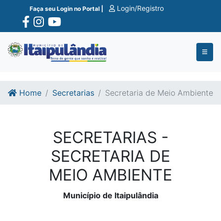
Ir para o conte�do
Ir para o fim do conte�do
Login/Registro
Faça seu Login no Portal |
Home
Secretarias
Secretaria de Meio Ambiente
SECRETARIAS -
SECRETARIA DE
MEIO AMBIENTE
Município de Itaipulândia