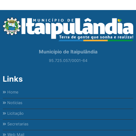
Município de Itaipulândia
95.725.057/0001-64
Links
Home
Notícias
Licitação
Secretarias
Web Mail