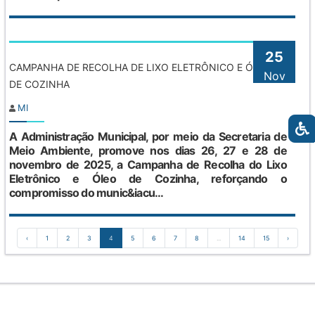
25
CAMPANHA DE RECOLHA DE LIXO ELETRÔNICO E ÓLEO
Nov
DE COZINHA
MI
A Administração Municipal, por meio da Secretaria de
Meio Ambiente, promove nos dias 26, 27 e 28 de
novembro de 2025, a Campanha de Recolha do Lixo
Eletrônico e Óleo de Cozinha, reforçando o
compromisso do munic&iacu...
‹
1
2
3
4
5
6
7
8
...
14
15
›