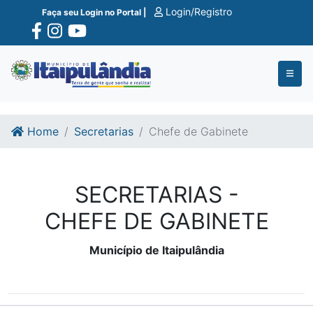
Ir para o conte�do
Ir para o fim do conte�do
Login/Registro
Faça seu Login no Portal |
Home
Secretarias
Chefe de Gabinete
SECRETARIAS -
CHEFE DE GABINETE
Município de Itaipulândia