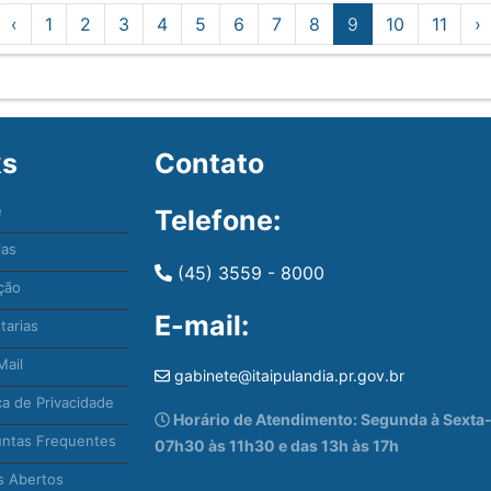
‹
1
2
3
4
5
6
7
8
9
10
11
›
ks
Contato
e
Telefone:
ias
(45) 3559 - 8000
ção
E-mail:
tarias
ail
gabinete@itaipulandia.pr.gov.br
ca de Privacidade
Horário de Atendimento: Segunda à Sexta-f
ntas Frequentes
07h30 às 11h30 e das 13h às 17h
 Abertos