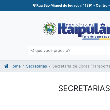
Ir para o conte�do
Ir para o fim do conte�do
Rua São Miguel do Iguaçu n° 1891 - Centro -
Home
Secretarias
Secretaria de Obras Transporte
SECRETARIAS