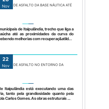
ICAÇÃO DE ASFALTO DA BASE NÁUTICA ATÉ
Nov
nicipais de Itaipulândia, trecho que liga a
aúcha até as proximidades da curva do
ecebendo melhorias com recuperaç&atild...
22
ECUÇÃO DE ASFALTO NO ENTORNO DA
Nov
de Itaipulândia está executando uma das
ia, tanto pela grandiosidade quanto pela
la Carlos Gomes. As obras estruturais ...