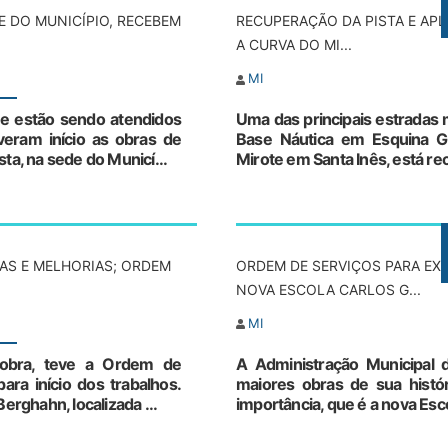
E DO MUNICÍPIO, RECEBEM
RECUPERAÇÃO DA PISTA E APL
A CURVA DO MI...
MI
e estão sendo atendidos
Uma das principais estradas mu
veram início as obras de
Base Náutica em Esquina G
ta, na sede do Municí...
Mirote em Santa Inês, está r
AS E MELHORIAS; ORDEM
ORDEM DE SERVIÇOS PARA EX
NOVA ESCOLA CARLOS G...
MI
 obra, teve a Ordem de
A Administração Municipal 
ara início dos trabalhos.
maiores obras de sua histór
erghahn, localizada ...
importância, que é a nova Esco