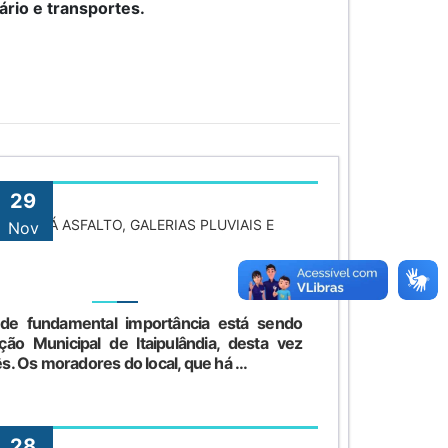
ário e transportes.
29
RECEBERÁ ASFALTO, GALERIAS PLUVIAIS E
Nov
de fundamental importância está sendo
ção Municipal de Itaipulândia, desta vez
ês. Os moradores do local, que há ...
28