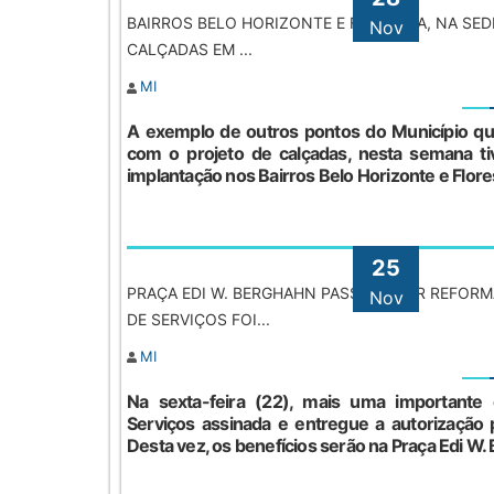
BAIRROS BELO HORIZONTE E FLORESTA, NA SED
Nov
CALÇADAS EM ...
MI
A exemplo de outros pontos do Município qu
com o projeto de calçadas, nesta semana ti
implantação nos Bairros Belo Horizonte e Flores
25
PRAÇA EDI W. BERGHAHN PASSARÁ POR REFORM
Nov
DE SERVIÇOS FOI...
MI
Na sexta-feira (22), mais uma importante
Serviços assinada e entregue a autorização p
Desta vez, os benefícios serão na Praça Edi W. B