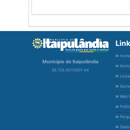
Lin
Hom
Município de Itaipulândia
Notíc
95.725.057/0001-64
Licita
Secre
Web M
Políti
Pergu
Dados