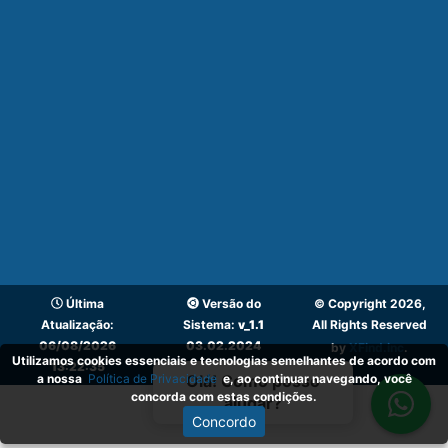
Última
Versão do
© Copyright 2026,
Atualização:
Sistema:
v_1.1
All Rights Reserved
06/08/2026
03.02.2024
by
XFind.inc
.
Utilizamos cookies essenciais e tecnologias semelhantes de acordo com
13:22:35
a nossa
Política de Privacidade
e, ao continuar navegando, você
Olá! Como posso
concorda com estas condições.
ajudar?
Concordo