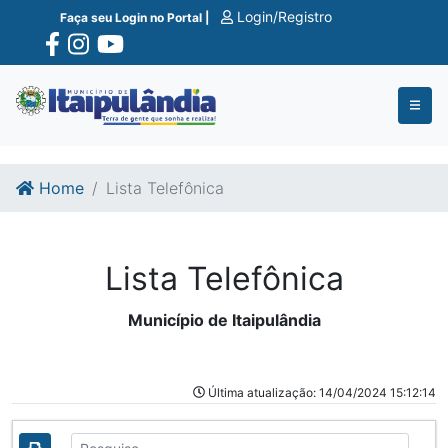
Ir para o conte�do
Ir para o fim do conte�do
Login/Registro
Faça seu Login no Portal |
Home
Lista Telefônica
Lista Telefônica
Município de Itaipulândia
Última atualização: 14/04/2024 15:12:14