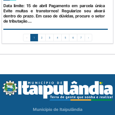
Data limite: 15 de abril Pagamento em parcela única
Evite multas e transtornos! Regularize seu alvará
dentro do prazo. Em caso de dúvidas, procure o setor
de tributação....
‹
1
2
3
4
5
6
7
›
Município de Itaipulândia