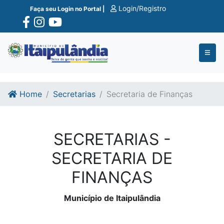
Ir para o conte�do
Ir para o fim do conte�do
Login/Registro
Faça seu Login no Portal |
Home
Secretarias
Secretaria de Finanças
SECRETARIAS -
SECRETARIA DE
FINANÇAS
Município de Itaipulândia