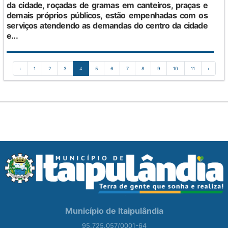
da cidade, roçadas de gramas em canteiros, praças e
demais próprios públicos, estão empenhadas com os
serviços atendendo as demandas do centro da cidade
e...
‹
1
2
3
4
5
6
7
8
9
10
11
›
Município de Itaipulândia
95.725.057/0001-64