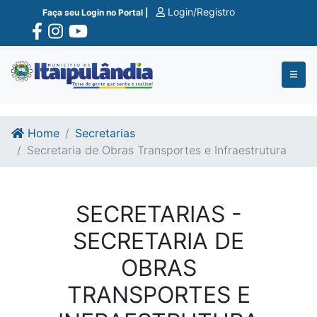
Ir para o conte�do
Ir para o fim do conte�do
Login/Registro
Faça seu Login no Portal |
Home
Secretarias
Secretaria de Obras Transportes e Infraestrutura
SECRETARIAS -
SECRETARIA DE
OBRAS
TRANSPORTES E