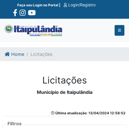
Ir para o conte�do
Ir para o fim do conte�do
Login/Registro
Faça seu Login no Portal |
Home
Licitações
Licitações
Município de Itaipulândia
Última atualização: 13/04/2024 12:58:52
Filtros