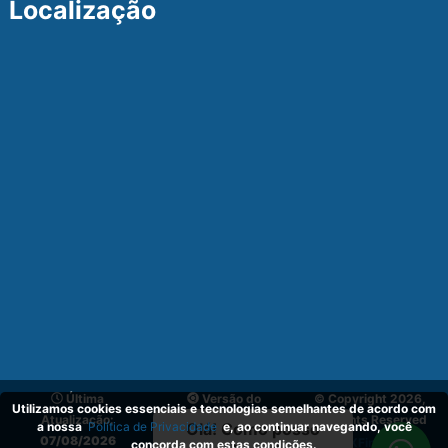
Localização
Última
Versão do
© Copyright 2026,
Utilizamos cookies essenciais e tecnologias semelhantes de acordo com
Atualização:
Sistema:
v_1.1
All Rights Reserved
a nossa
Política de Privacidade
e, ao continuar navegando, você
Olá! Como posso
07/08/2026
03.02.2024
by
XFind.inc
.
concorda com estas condições.