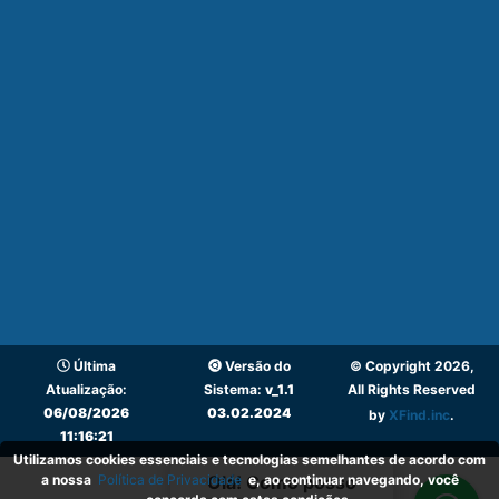
Última
Versão do
© Copyright 2026,
Atualização:
Sistema:
v_1.1
All Rights Reserved
06/08/2026
03.02.2024
by
XFind.inc
.
11:16:21
Utilizamos cookies essenciais e tecnologias semelhantes de acordo com
a nossa
Política de Privacidade
e, ao continuar navegando, você
Olá! Como posso