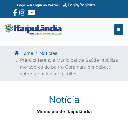
Ir para o conte�do
Ir para o fim do conte�do
Login/Registro
Faça seu Login no Portal |
Home
Noticías
Pré-Conferência Municipal de Saúde mobiliza
moradores do bairro Caramuru em debate
sobre atendimento público
Notícia
Município de Itaipulândia