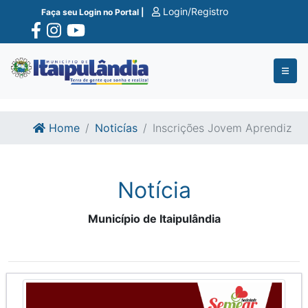
Ir para o conte�do
Ir para o fim do conte�do
Login/Registro
Faça seu Login no Portal |
Home
Noticías
Inscrições Jovem Aprendiz
Notícia
Município de Itaipulândia