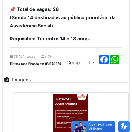
📌 Total de vagas: 28
(Sendo 14 destinadas ao público prioritário da
Assistência Social)
Requisitos: Ter entre 14 e 18 anos.
08 MAI, 2026
POR:
F
W
a
h
Compartilhe:
Última modificação em 08/05/2026
c
a
e
t
b
s
Imagens
o
A
o
p
k
p