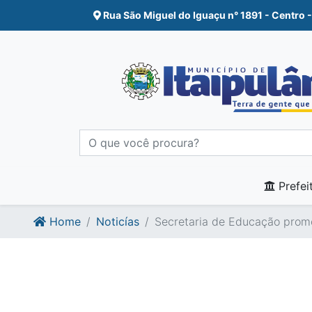
Ir para o conte�do
Ir para o fim do conte�do
Rua São Miguel do Iguaçu n° 1891 - Centro -
Prefei
Home
Noticías
Secretaria de Educação prom