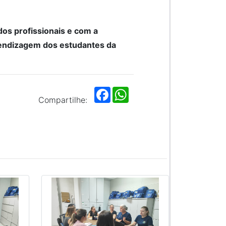
dos profissionais e com a
prendizagem dos estudantes da
F
W
a
h
Compartilhe:
c
a
e
t
b
s
o
A
o
p
k
p