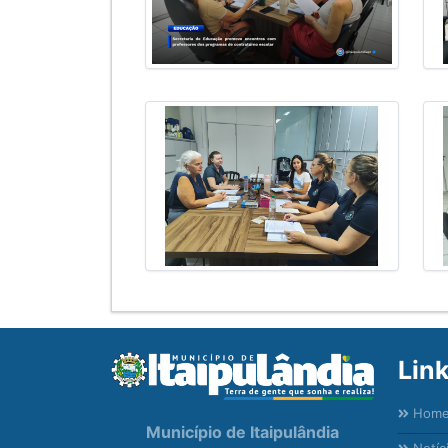
Lin
Hom
Município de Itaipulândia