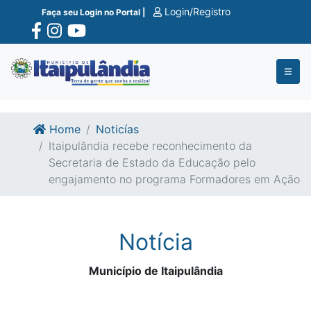
Ir para o conte�do
Ir para o fim do conte�do
Login/Registro
Faça seu Login no Portal |
Home
Noticías
Itaipulândia recebe reconhecimento da
Secretaria de Estado da Educação pelo
engajamento no programa Formadores em Ação
Notícia
Município de Itaipulândia