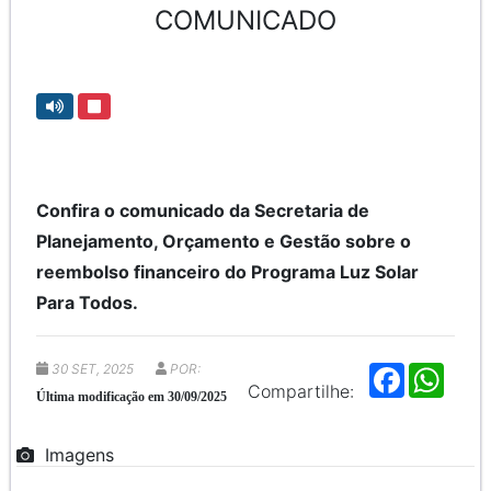
COMUNICADO
Confira o comunicado da Secretaria de
Planejamento, Orçamento e Gestão sobre o
reembolso financeiro do Programa Luz Solar
Para Todos.
30 SET, 2025
POR:
F
W
a
h
Compartilhe:
Última modificação em 30/09/2025
c
a
e
t
b
s
Imagens
o
A
o
p