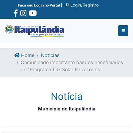
Ir para o conte�do
Ir para o fim do conte�do
Login/Registro
Faça seu Login no Portal |
Home
Noticías
Comunicado importante para os beneficíarios
do "Programa Luz Solar Para Todos"
Notícia
Município de Itaipulândia