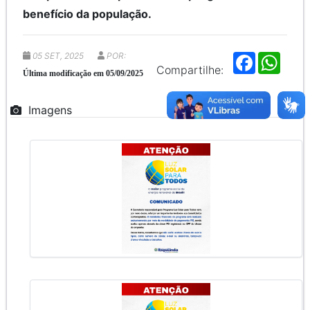
benefício da população.
05 SET, 2025
POR:
F
W
a
h
Compartilhe:
Última modificação em 05/09/2025
c
a
e
t
b
s
Imagens
o
A
o
p
k
p