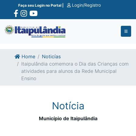
Ir para o conte�do
Ir para o fim do conte�do
Login/Registro
Faça seu Login no Portal |
Home
Noticías
Itaipulândia comemora o Dia das Crianças com
atividades para alunos da Rede Municipal
Ensino
Notícia
Município de Itaipulândia