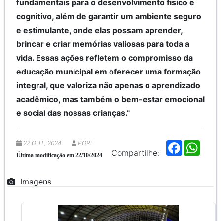
fundamentais para o desenvolvimento físico e
cognitivo, além de garantir um ambiente seguro
e estimulante, onde elas possam aprender,
brincar e criar memórias valiosas para toda a
vida. Essas ações refletem o compromisso da
educação municipal em oferecer uma formação
integral, que valoriza não apenas o aprendizado
acadêmico, mas também o bem-estar emocional
e social das nossas crianças."
22 OUT, 2024
POR:
F
W
a
h
Compartilhe:
Última modificação em 22/10/2024
c
a
e
t
b
s
Imagens
o
A
o
p
k
p