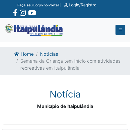
Ir para o conte�do
Ir para o fim do conte�do
Login/Registro
Faça seu Login no Portal |
Home
Noticías
Semana da Criança tem início com atividades
recreativas em Itaipulândia
Notícia
Município de Itaipulândia