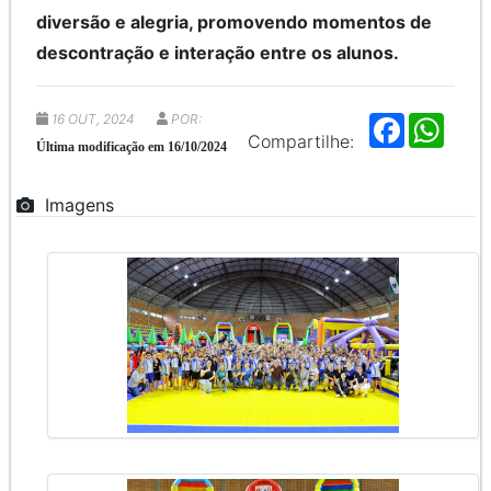
diversão e alegria, promovendo momentos de
descontração e interação entre os alunos.
16 OUT, 2024
POR:
F
W
a
h
Compartilhe:
Última modificação em 16/10/2024
c
a
e
t
b
s
Imagens
o
A
o
p
k
p