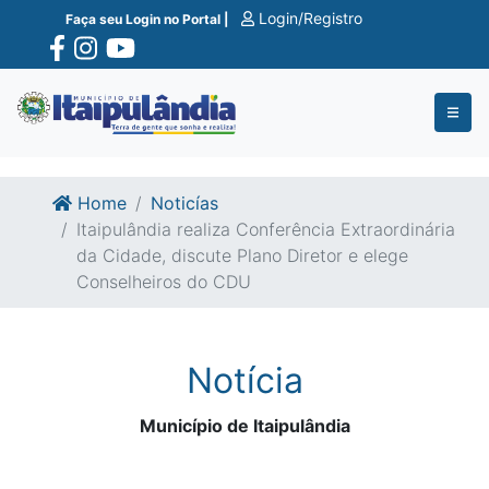
Ir para o conte�do
Ir para o fim do conte�do
Login/Registro
Faça seu Login no Portal |
Home
Noticías
Itaipulândia realiza Conferência Extraordinária
da Cidade, discute Plano Diretor e elege
Conselheiros do CDU
Notícia
Município de Itaipulândia