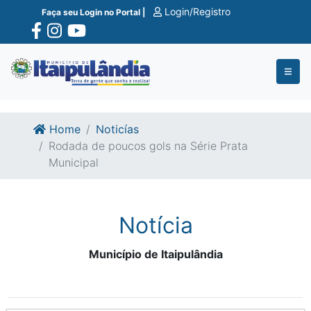
Ir para o conte�do
Ir para o fim do conte�do
Login/Registro
Faça seu Login no Portal |
Home
Noticías
Rodada de poucos gols na Série Prata
Municipal
Notícia
Município de Itaipulândia