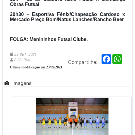
Obras Futsal
20h30 – Esportiva Fênix/Chapeação Cardoso x
Mercado Preço Bom/Natus Lanches/Rancho Beer
FOLGA: Menininhos Futsal Clube.
23 SET, 2021
F
W
POR: PMI
a
h
Compartilhe:
c
a
Última modificação em 23/09/2021
e
t
b
s
o
A
Imagens
o
p
k
p