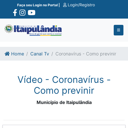
Ir para o conte�do
Ir para o fim do conte�do
Login/Registro
Faça seu Login no Portal |
Home
Canal Tv
Coronavírus - Como previnir
Vídeo - Coronavírus -
Como previnir
Município de Itaipulândia