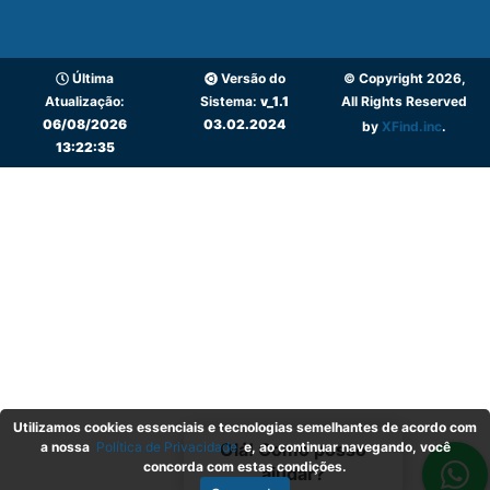
Última
Versão do
© Copyright 2026,
Atualização:
Sistema:
v_1.1
All Rights Reserved
06/08/2026
03.02.2024
by
XFind.inc
.
13:22:35
Utilizamos cookies essenciais e tecnologias semelhantes de acordo com
a nossa
Política de Privacidade
e, ao continuar navegando, você
Olá! Como posso
concorda com estas condições.
ajudar?