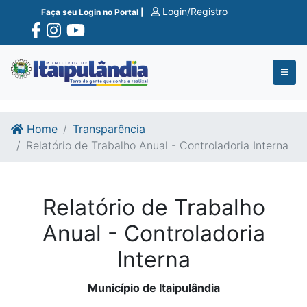
Ir para o conte�do
Ir para o fim do conte�do
Login/Registro
Faça seu Login no Portal |
Home
Transparência
Relatório de Trabalho Anual - Controladoria Interna
Relatório de Trabalho
Anual - Controladoria
Interna
Município de Itaipulândia