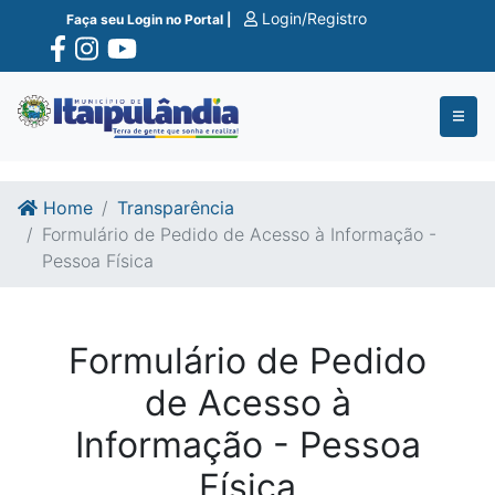
Ir para o conte�do
Ir para o fim do conte�do
Login/Registro
Faça seu Login no Portal |
Home
Transparência
Formulário de Pedido de Acesso à Informação -
Pessoa Física
Formulário de Pedido
de Acesso à
Informação - Pessoa
Física