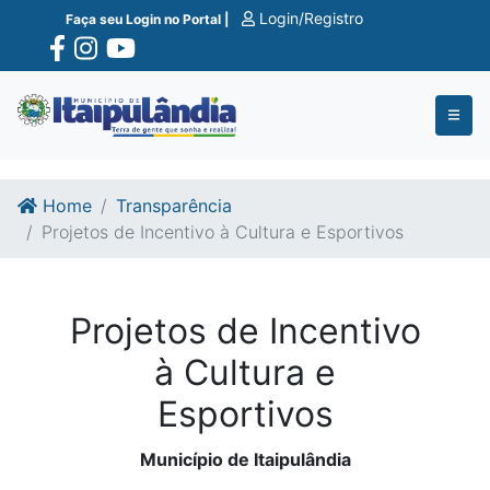
Ir para o conte�do
Ir para o fim do conte�do
Login/Registro
Faça seu Login no Portal |
Home
Transparência
Projetos de Incentivo à Cultura e Esportivos
Projetos de Incentivo
à Cultura e
Esportivos
Município de Itaipulândia