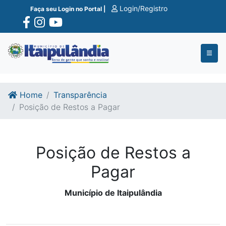
Ir para o conte�do
Ir para o fim do conte�do
Login/Registro
Faça seu Login no Portal |
Home
Transparência
Posição de Restos a Pagar
Posição de Restos a
Pagar
Município de Itaipulândia