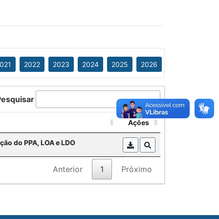
021
2022
2023
2024
2025
2026
Pesquisar
Ações
ação do PPA, LOA e LDO
Anterior
1
Próximo