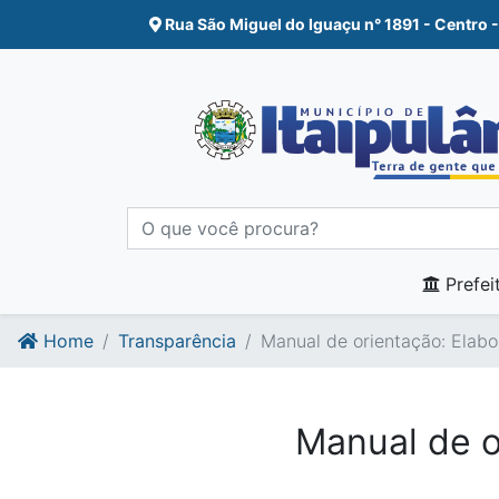
Ir para o conte�do
Ir para o fim do conte�do
Rua São Miguel do Iguaçu n° 1891 - Centro -
Prefei
Home
Transparência
Manual de orientação: Elab
Manual de o