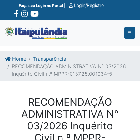
Ir para o conte�do
Ir para o fim do conte�do
Login/Registro
Faça seu Login no Portal |
Home
Transparência
RECOMENDAÇÃO ADMINISTRATIVA N° 03/2026
Inquérito Civil n.º MPPR-0137.25.001034-5
RECOMENDAÇÃO
ADMINISTRATIVA N°
03/2026 Inquérito
Civil n.º MPPR-