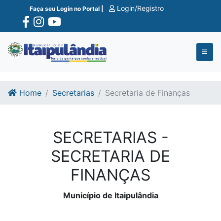
Ir para o conte�do
Ir para o fim do conte�do
Login/Registro
Faça seu Login no Portal |
Home
Secretarias
Secretaria de Finanças
SECRETARIAS -
SECRETARIA DE
FINANÇAS
Município de Itaipulândia