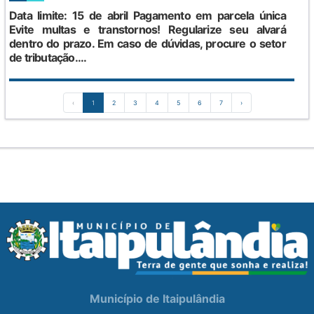
Data limite: 15 de abril Pagamento em parcela única
Evite multas e transtornos! Regularize seu alvará
dentro do prazo. Em caso de dúvidas, procure o setor
de tributação....
‹
1
2
3
4
5
6
7
›
Município de Itaipulândia