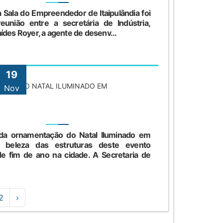
a Sala do Empreendedor de Itaipulândia foi
união entre a secretária de Indústria,
ídes Royer, a agente de desenv...
19
AÇÃO DO NATAL ILUMINADO EM
Nov
 da ornamentação do Natal Iluminado em
o a beleza das estruturas deste evento
 de fim de ano na cidade. A Secretaria de
2
›