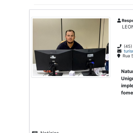
Respo
LEO
(45)
turi
Rua S
Natur
Unigu
imple
fomen