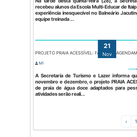
Na tarde desta quinta-feira (28), a Secret
recebeu alunos da Escola Multi-Educar de Itai
experiência inesquecível no Balneário Jacuti
equipe treinada ...
21
PROJETO PRAIA ACESSÍVEL: FAÇA SEU AGENDA
Nov
MI
A Secretaria de Turismo e Lazer informa q
novembro e dezembro, o projeto PRAIA ACE
de praia de água doce adaptados para pess
atividades serão reali...
‹
1