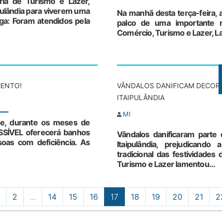
aria de Turismo e Lazer,
pulândia para viverem uma
Na manhã desta terça-feira, 
nga: Foram atendidos pela
palco de uma importante re
Comércio, Turismo e Lazer, La
MENTO!
VÂNDALOS DANIFICAM DECOR
ITAIPULÂNDIA
MI
ue, durante os meses de
SSÍVEL oferecerá banhos
Vândalos danificaram parte
oas com deficiência. As
Itaipulândia, prejudicand
tradicional das festividades
Turismo e Lazer lamentou...
2
...
14
15
16
17
18
19
20
21
2