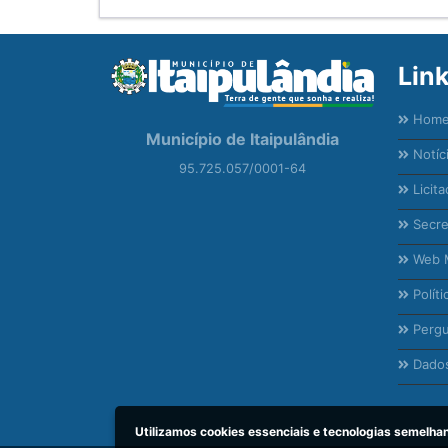
Lin
Hom
Município de Itaipulândia
Notíc
95.725.057/0001-64
Licita
Secre
Web M
Políti
Pergu
Dados
Utilizamos cookies essenciais e tecnologias semelh