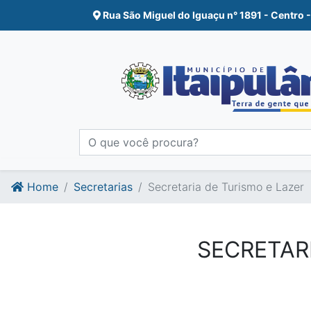
Ir para o conte�do
Ir para o fim do conte�do
Rua São Miguel do Iguaçu n° 1891 - Centro -
Home
Secretarias
Secretaria de Turismo e Lazer
SECRETARI