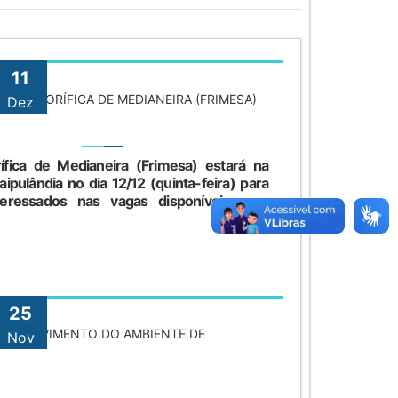
11
E FRIGORÍFICA DE MEDIANEIRA (FRIMESA)
Dez
ífica de Medianeira (Frimesa) estará na
ipulândia no dia 12/12 (quinta-feira) para
nteressados nas vagas disponíveis para
25
SENVOLVIMENTO DO AMBIENTE DE
Nov