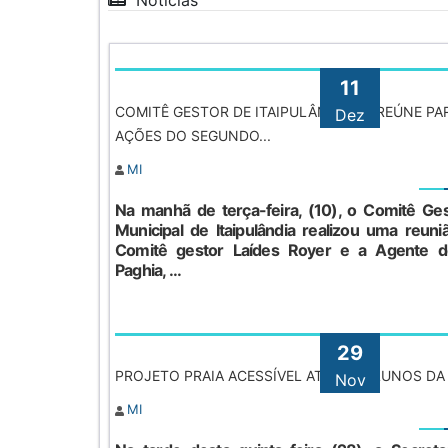
Notícias
11
COMITÊ GESTOR DE ITAIPULÂNDIA SE REÚNE P
Dez
AÇÕES DO SEGUNDO...
MI
Na manhã de terça-feira, (10), o Comitê Ge
Municipal de Itaipulândia realizou uma reun
Comitê gestor Laídes Royer e a Agente d
Paghia, ...
29
PROJETO PRAIA ACESSÍVEL ATENDE ALUNOS DA
Nov
MI