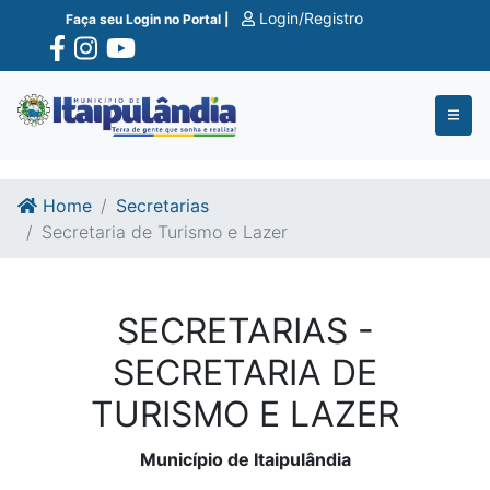
Ir para o conte�do
Ir para o fim do conte�do
Login/Registro
Faça seu Login no Portal |
Home
Secretarias
Secretaria de Turismo e Lazer
SECRETARIAS -
SECRETARIA DE
TURISMO E LAZER
Município de Itaipulândia