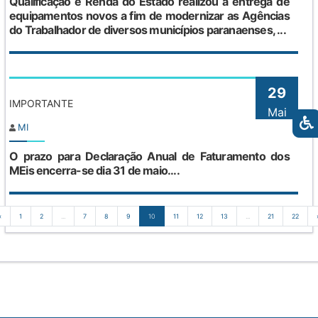
Qualificação e Renda do Estado realizou a entrega de
equipamentos novos a fim de modernizar as Agências
do Trabalhador de diversos municípios paranaenses, ...
29
IMPORTANTE
Mai
MI
O prazo para Declaração Anual de Faturamento dos
MEis encerra-se dia 31 de maio....
‹
1
2
...
7
8
9
10
11
12
13
...
21
22