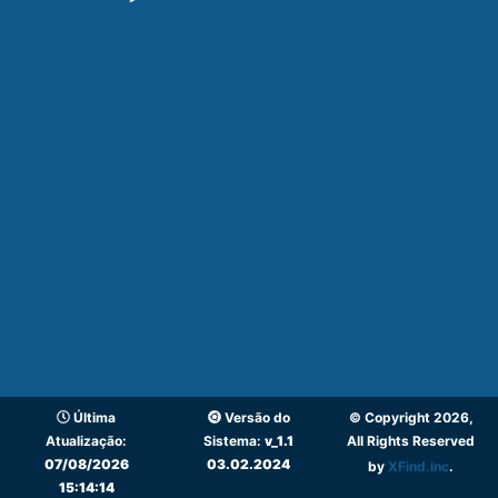
Última
Versão do
© Copyright 2026,
Atualização:
Sistema:
v_1.1
All Rights Reserved
07/08/2026
03.02.2024
by
XFind.inc
.
15:14:14