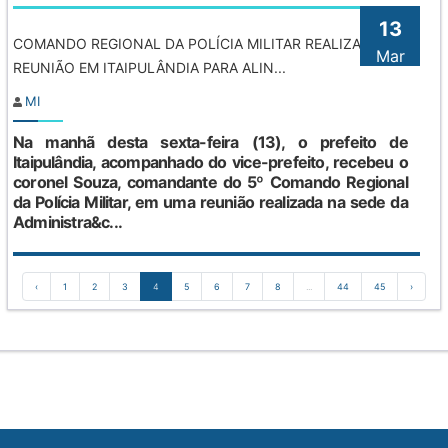
13
COMANDO REGIONAL DA POLÍCIA MILITAR REALIZA
Mar
REUNIÃO EM ITAIPULÂNDIA PARA ALIN...
MI
Na manhã desta sexta-feira (13), o prefeito de
Itaipulândia, acompanhado do vice-prefeito, recebeu o
coronel Souza, comandante do 5º Comando Regional
da Polícia Militar, em uma reunião realizada na sede da
Administra&c...
‹
1
2
3
4
5
6
7
8
...
44
45
›