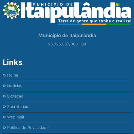
Município de Itaipulândia
95.725.057/0001-64
Links
Home
Notícias
Licitação
Secretarias
Web Mail
Política de Privacidade