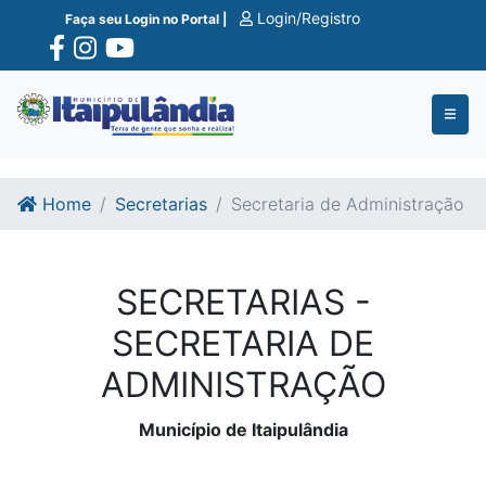
Ir para o conte�do
Ir para o fim do conte�do
Login/Registro
Faça seu Login no Portal |
Home
Secretarias
Secretaria de Administração
SECRETARIAS -
SECRETARIA DE
ADMINISTRAÇÃO
Município de Itaipulândia