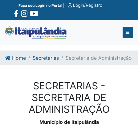
Ir para o conte�do
Ir para o fim do conte�do
Login/Registro
Faça seu Login no Portal |
Home
Secretarias
Secretaria de Administração
SECRETARIAS -
SECRETARIA DE
ADMINISTRAÇÃO
Município de Itaipulândia