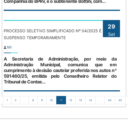
Companhia do BPRv, e o subtenente Bottini, com...
29
PROCESSO SELETIVO SIMPLIFICADO Nº 04/2025 É
Set
SUSPENSO TEMPORARIAMENTE
MI
A Secretaria de Administração, por meio da
Administração Municipal, comunica que em
cumprimento à decisão cautelar proferida nos autos nº
591460/25, emitida pelo Conselheiro Relator do
Tribunal de Contas...
1
2
...
8
9
10
11
12
13
14
...
44
45