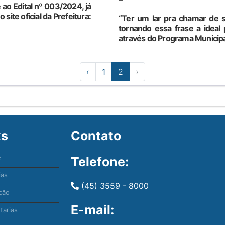
ao Edital nº 003/2024, já
site oficial da Prefeitura:
“Ter um lar pra chamar de se
tornando essa frase a ideal 
através do Programa Municipal
‹
1
2
›
ks
Contato
e
Telefone:
ias
(45) 3559 - 8000
ção
E-mail:
tarias