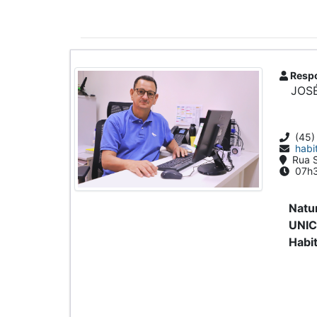
Respo
JOSÉ
(45)
habi
Rua S
07h3
Natu
UNIC
Habi