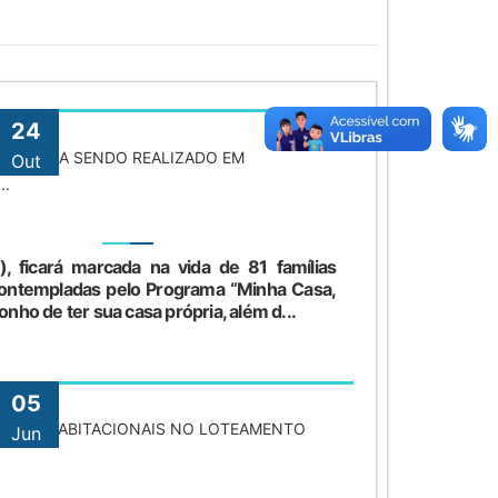
24
ONTINUA SENDO REALIZADO EM
Out
..
), ficará marcada na vida de 81 famílias
contempladas pelo Programa “Minha Casa,
onho de ter sua casa própria, além d...
05
IDADES HABITACIONAIS NO LOTEAMENTO
Jun