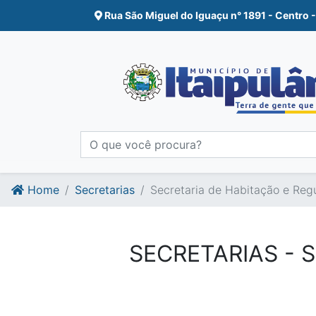
Ir para o conte�do
Ir para o fim do conte�do
Rua São Miguel do Iguaçu n° 1891 - Centro -
Home
Secretarias
Secretaria de Habitação e Regu
SECRETARIAS - 