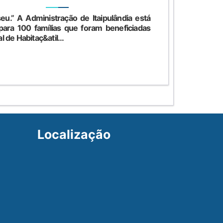
u.” A Administração de Itaipulândia está
para 100 famílias que foram beneficiadas
 de Habitaç&atil...
Localização