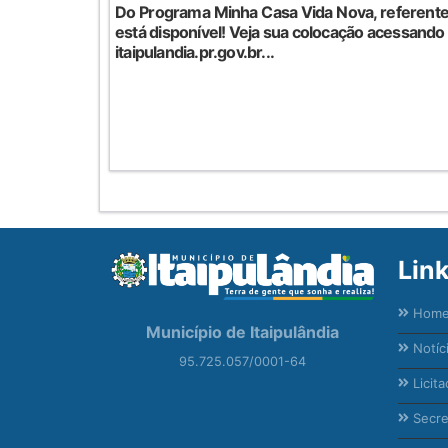
Do Programa Minha Casa Vida Nova, referente 
está disponível! Veja sua colocação acessando o 
itaipulandia.pr.gov.br...
Lin
Hom
Município de Itaipulândia
Notíc
95.725.057/0001-64
Licita
Secre