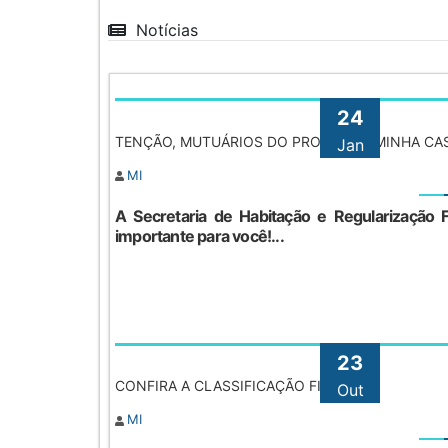
Notícias
24
TENÇÃO, MUTUÁRIOS DO PROGRAMA MINHA CAS
Jan
MI
A Secretaria de Habitação e Regularização 
importante para você!...
23
CONFIRA A CLASSIFICAÇÃO FINAL!
Out
MI