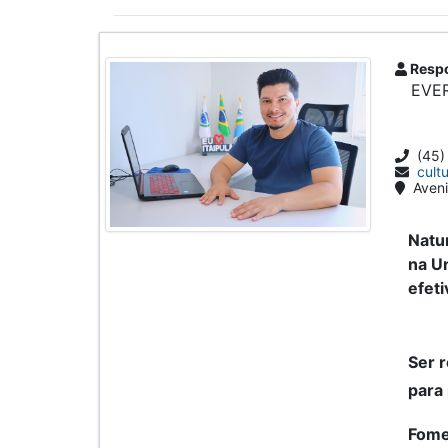
Respo
EVE
(45)
cult
Aveni
Natu
na Un
efeti
Ser r
para 
Fome