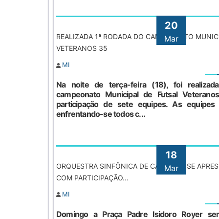
20
REALIZADA 1ª RODADA DO CAMPEONATO MUNICI
Mar
VETERANOS 35
MI
Na noite de terça-feira (18), foi realiz
campeonato Municipal de Futsal Veteran
participação de sete equipes. As equipe
enfrentando-se todos c...
18
ORQUESTRA SINFÔNICA DE CASCAVEL SE APRES
Mar
COM PARTICIPAÇÃO...
MI
Domingo a Praça Padre Isidoro Royer se