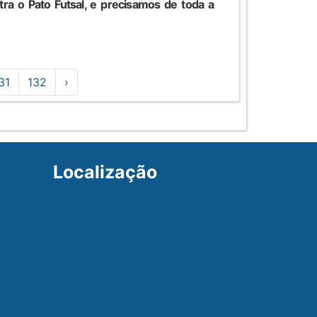
ra o Pato Futsal, e precisamos de toda a
31
132
›
Localização