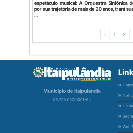
espetáculo musical: A Orquestra Sinfônica 
por sua trajetória de mais de 20 anos, trará su
...
‹
1
2
Lin
Hom
Município de Itaipulândia
Notíc
95.725.057/0001-64
Licita
Secre
Web M