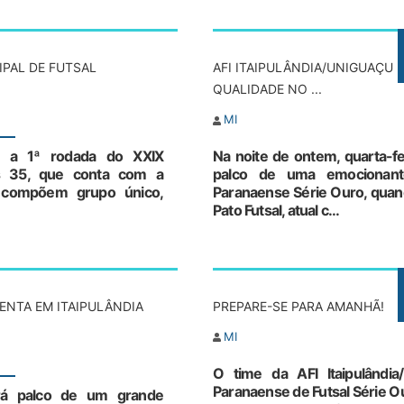
PAL DE FUTSAL
AFI ITAIPULÂNDIA/UNIGUAÇU 
QUALIDADE NO ...
MI
ada a 1ª rodada do XXIX
Na noite de ontem, quarta-feir
os 35, que conta com a
palco de uma emocionant
s compõem grupo único,
Paranaense Série Ouro, quand
Pato Futsal, atual c...
ENTA EM ITAIPULÂNDIA
PREPARE-SE PARA AMANHÃ!
MI
O time da AFI Itaipulândi
Paranaense de Futsal Série Our
rá palco de um grande