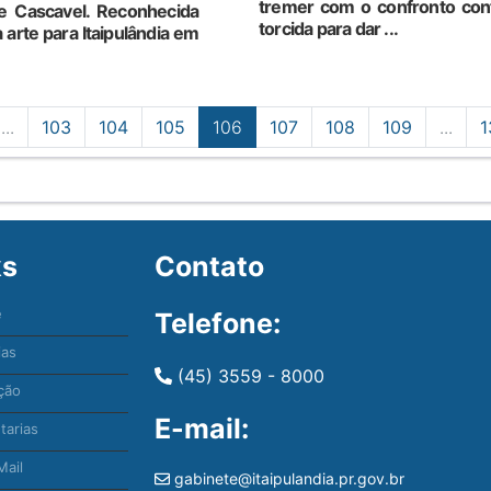
tremer com o confronto cont
de Cascavel. Reconhecida
torcida para dar ...
a arte para Itaipulândia em
...
103
104
105
106
107
108
109
...
1
ks
Contato
e
Telefone:
ias
(45) 3559 - 8000
ção
E-mail:
tarias
ail
gabinete@itaipulandia.pr.gov.br