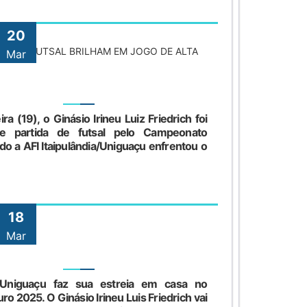
20
E PATO FUTSAL BRILHAM EM JOGO DE ALTA
Mar
a (19), o Ginásio Irineu Luiz Friedrich foi
e partida de futsal pelo Campeonato
o a AFI Itaipulândia/Uniguaçu enfrentou o
18
Mar
a/Uniguaçu faz sua estreia em casa no
o 2025. O Ginásio Irineu Luis Friedrich vai