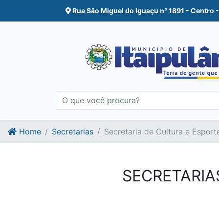
Ir para o conte�do
Ir para o fim do conte�do
Rua São Miguel do Iguaçu n° 1891 - Centro -
Home
Secretarias
Secretaria de Cultura e Esport
SECRETARIA