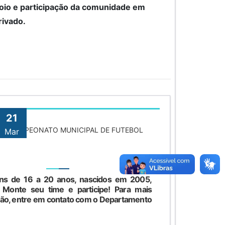
oio e participação da comunidade em
rivado.
21
A O CAMPEONATO MUNICIPAL DE FUTEBOL
Mar
vens de 16 a 20 anos, nascidos em 2005,
Monte seu time e participe! Para mais
ição, entre em contato com o Departamento