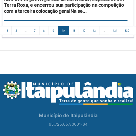
Terra Roxa, e encerrou sua participação na competição
com a terceira colocação geral Na se...
1
2
...
7
8
9
10
11
12
13
...
131
132
Município de Itaipulândia
95.725.057/0001-64