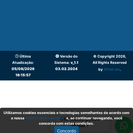
Última
Versão do
© Copyright 2026,
Atualização:
Sistema:
v_1.1
All Rights Reserved
05/08/2026
03.02.2024
by
XFind.inc
.
16:15:57
Utilizamos cookies essenciais e tecnologias semelhantes de acordo com
a nossa
Política de Privacidade
e, ao continuar navegando, você
Olá! Como posso
concorda com estas condições.
ajudar?
Concordo