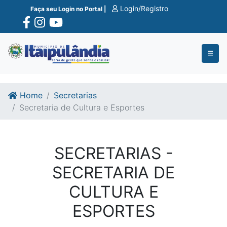
Ir para o conte�do
Ir para o fim do conte�do
Login/Registro
Faça seu Login no Portal |
Home
Secretarias
Secretaria de Cultura e Esportes
SECRETARIAS -
SECRETARIA DE
CULTURA E
ESPORTES