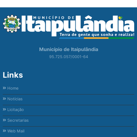
Município de Itaipulândia
95.725.057/0001-64
Links
Home
Notícias
Licitação
Secretarias
Web Mail