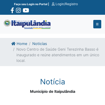
Ir para o conte�do
Ir para o fim do conte�do
Login/Registro
Faça seu Login no Portal |
Home
Noticías
Novo Centro de Saúde Geni Terezinha Basso é
inaugurado e reúne atendimentos em um único
local.
Notícia
Município de Itaipulândia