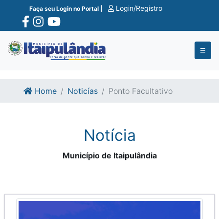
Ir para o conte�do
Ir para o fim do conte�do
Login/Registro
Faça seu Login no Portal |
Home
Noticías
Ponto Facultativo
Notícia
Município de Itaipulândia