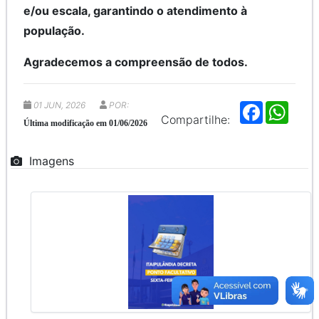
e/ou escala, garantindo o atendimento à
população.
Agradecemos a compreensão de todos.
01 JUN, 2026
POR:
F
W
a
h
Compartilhe:
Última modificação em 01/06/2026
c
a
e
t
b
s
Imagens
o
A
o
p
k
p