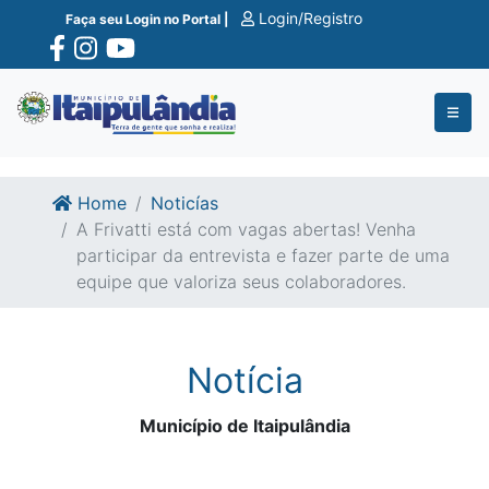
Ir para o conte�do
Ir para o fim do conte�do
Login/Registro
Faça seu Login no Portal |
Home
Noticías
A Frivatti está com vagas abertas! Venha
participar da entrevista e fazer parte de uma
equipe que valoriza seus colaboradores.
Notícia
Município de Itaipulândia