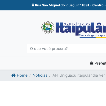
Ir para o conte�do
Ir para o fim do conte�do
Rua São Miguel do Iguaçu n° 1891 - Centro -
Prefei
Home
Noticías
AFI Uniguaçu Itaipulândia ve