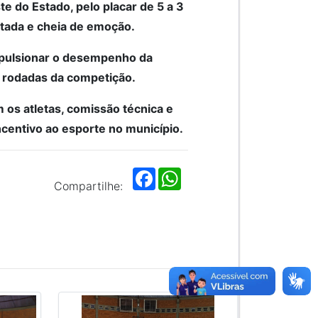
e do Estado, pelo placar de 5 a 3
ada e cheia de emoção.
impulsionar o desempenho da
s rodadas da competição.
 os atletas, comissão técnica e
centivo ao esporte no município.
F
W
a
h
Compartilhe:
c
a
e
t
b
s
o
A
o
p
k
p