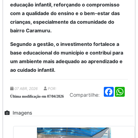
educação infantil, reforçando o compromisso
com a qualidade do ensino e o bem-estar das
crianças, especialmente da comunidade do
bairro Caramuru.
Segundo a gestão, o investimento fortalece a
base educacional do município e contribui para
um ambiente mais adequado ao aprendizado e
ao cuidado infantil.
07 ABR, 2026
POR:
F
W
a
h
Compartilhe:
Última modificação em 07/04/2026
c
a
e
t
b
s
Imagens
o
A
o
p
k
p