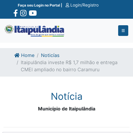
Ir para o conte�do
Ir para o fim do conte�do
Login/Registro
Faça seu Login no Portal |
Home
Noticías
Itaipulândia investe R$ 1,7 milhão e entrega
CMEI ampliado no bairro Caramuru
Notícia
Município de Itaipulândia