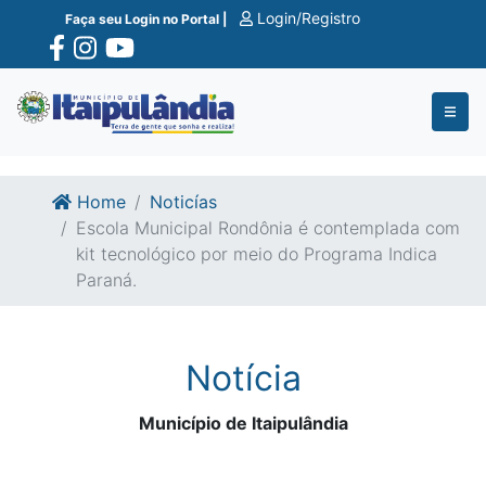
Ir para o conte�do
Ir para o fim do conte�do
Login/Registro
Faça seu Login no Portal |
Home
Noticías
Escola Municipal Rondônia é contemplada com
kit tecnológico por meio do Programa Indica
Paraná.
Notícia
Município de Itaipulândia