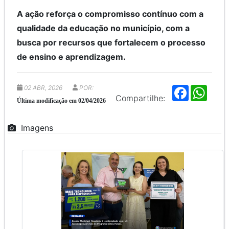
A ação reforça o compromisso contínuo com a
qualidade da educação no município, com a
busca por recursos que fortalecem o processo
de ensino e aprendizagem.
02 ABR, 2026
POR:
F
W
a
h
Compartilhe:
Última modificação em 02/04/2026
c
a
e
t
b
s
Imagens
o
A
o
p
k
p