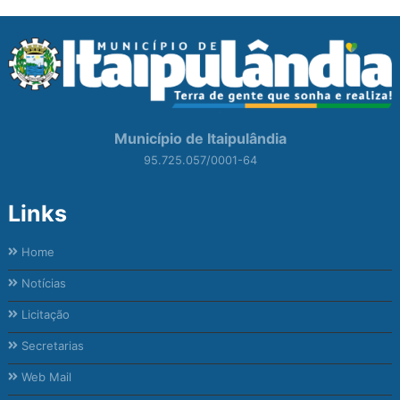
Município de Itaipulândia
95.725.057/0001-64
Links
Home
Notícias
Licitação
Secretarias
Web Mail