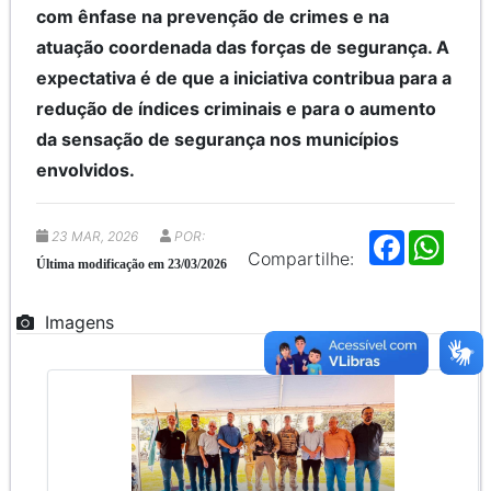
com ênfase na prevenção de crimes e na
atuação coordenada das forças de segurança. A
expectativa é de que a iniciativa contribua para a
redução de índices criminais e para o aumento
da sensação de segurança nos municípios
envolvidos.
23 MAR, 2026
POR:
F
W
a
h
Compartilhe:
Última modificação em 23/03/2026
c
a
e
t
b
s
Imagens
o
A
o
p
k
p