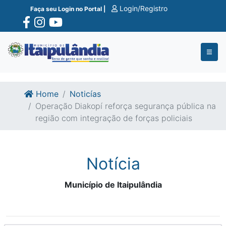
Ir para o conte�do
Ir para o fim do conte�do
Login/Registro
Faça seu Login no Portal |
Home
Noticías
Operação Diakopí reforça segurança pública na
região com integração de forças policiais
Notícia
Município de Itaipulândia