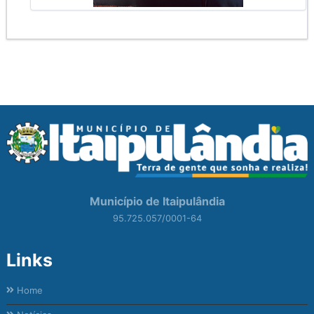
Município de Itaipulândia
95.725.057/0001-64
Links
Home