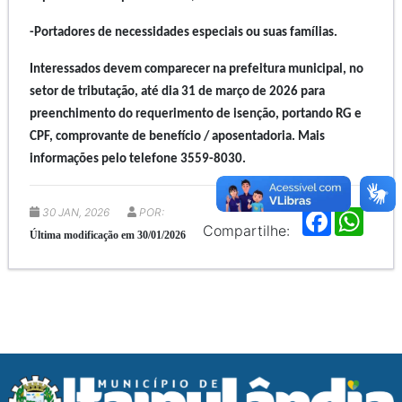
-Portadores de necessidades especiais ou suas famílias.
Interessados devem comparecer na prefeitura municipal, no
setor de tributação, até dia 31 de março de 2026 para
preenchimento do requerimento de isenção, portando RG e
CPF, comprovante de benefício / aposentadoria. Mais
informações pelo telefone 3559-8030.
30 JAN, 2026
POR:
F
W
a
h
Compartilhe:
Última modificação em 30/01/2026
c
a
e
t
b
s
o
A
o
p
k
p