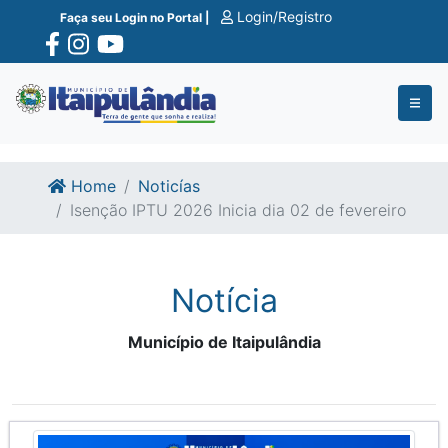
Ir para o conte�do
Ir para o fim do conte�do
Login/Registro
Faça seu Login no Portal |
Home
Noticías
Isenção IPTU 2026 Inicia dia 02 de fevereiro
Notícia
Município de Itaipulândia