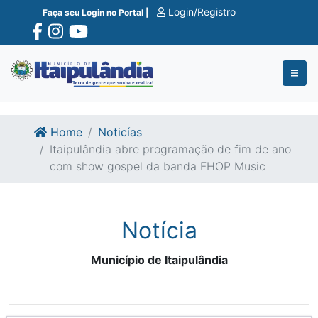
Ir para o conte�do
Ir para o fim do conte�do
Login/Registro
Faça seu Login no Portal |
Home
Noticías
Itaipulândia abre programação de fim de ano
com show gospel da banda FHOP Music
Notícia
Município de Itaipulândia