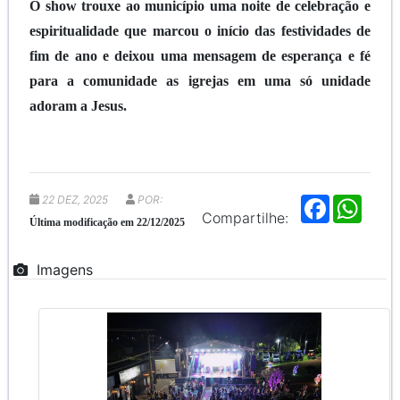
O show trouxe ao município uma noite de celebração e
espiritualidade que marcou o início das festividades de
fim de ano e deixou uma mensagem de esperança e fé
para a comunidade as igrejas em uma só unidade
adoram a Jesus.
22 DEZ, 2025
POR:
F
W
a
h
Compartilhe:
Última modificação em 22/12/2025
c
a
e
t
b
s
Imagens
o
A
o
p
k
p