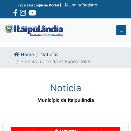
Ir para o conte�do
Ir para o fim do conte�do
Login/Registro
Faça seu Login no Portal |
Home
Noticías
Primeira noite da 1ª Expolândia!
Notícia
Município de Itaipulândia