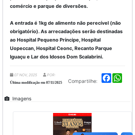
comércio e parque de diversões.
A entrada é 1kg de alimento não perecível (não
obrigatório). As arrecadações serão destinadas
ao Hospital Pequeno Príncipe, Hospital
Uopeccan, Hospital Ceonc, Recanto Parque
Iguaçu e Lar dos Idosos Dom Scalabrini.
07 NOV, 2025
POR:
F
W
a
h
Compartilhe:
Última modificação em 07/11/2025
c
a
e
t
b
s
Imagens
o
A
o
p
k
p