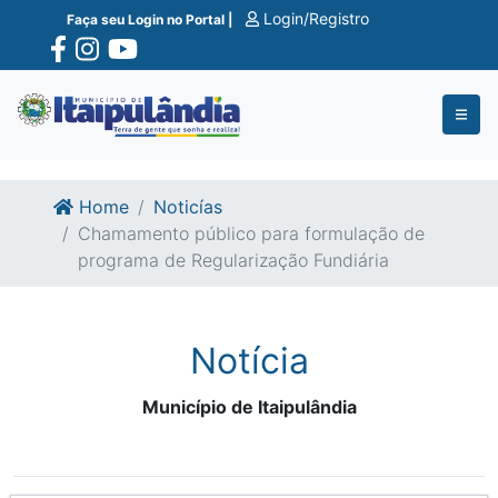
Ir para o conte�do
Ir para o fim do conte�do
Login/Registro
Faça seu Login no Portal |
Home
Noticías
Chamamento público para formulação de
programa de Regularização Fundiária
Notícia
Município de Itaipulândia