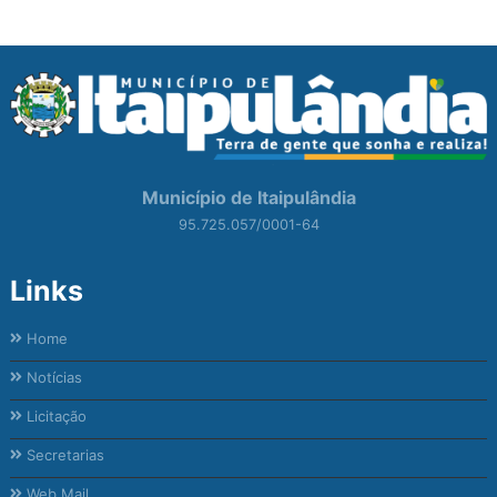
Município de Itaipulândia
95.725.057/0001-64
Links
Home
Notícias
Licitação
Secretarias
Web Mail