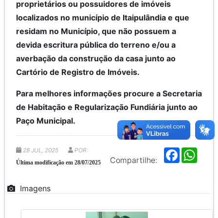
proprietários ou possuidores de imóveis
localizados no município de Itaipulândia e que
residam no Município, que não possuem a
devida escritura pública do terreno e/ou a
averbação da construção da casa junto ao
Cartório de Registro de Imóveis.
Para melhores informações procure a Secretaria
de Habitação e Regularização Fundiária junto ao
Paço Municipal.
28 JUL, 2025
POR:
F
W
a
h
Compartilhe:
Última modificação em 28/07/2025
c
a
e
t
b
s
Imagens
o
A
o
p
k
p