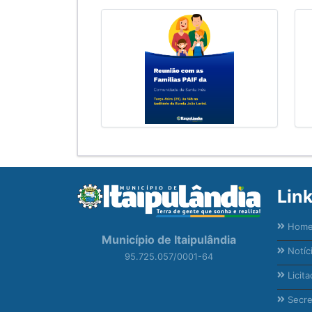
Lin
Hom
Município de Itaipulândia
Notíc
95.725.057/0001-64
Licita
Secre