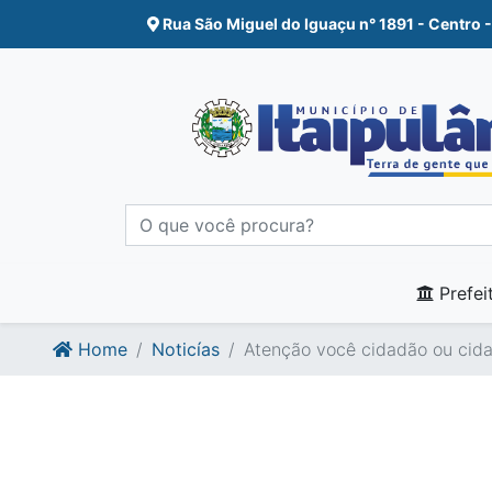
Ir para o conte�do
Ir para o fim do conte�do
Rua São Miguel do Iguaçu n° 1891 - Centro -
Prefei
Home
Noticías
Atenção você cidadão ou cida