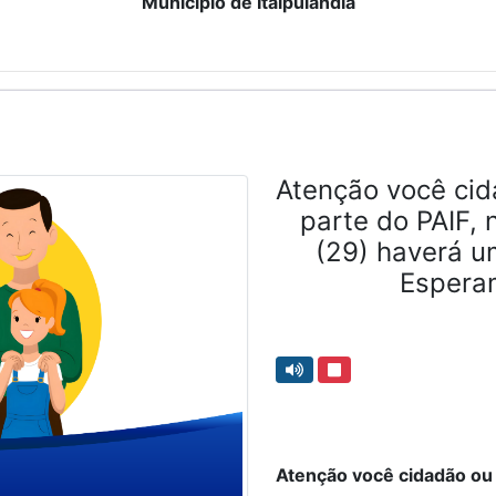
Município de Itaipulândia
Atenção você cid
parte do PAIF, 
(29) haverá u
Espera
Atenção você cidadão ou 