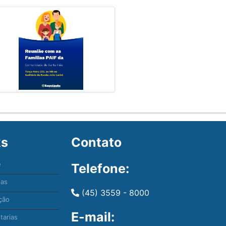
ks
Contato
e
Telefone:
ias
(45) 3559 - 8000
ção
E-mail:
tarias