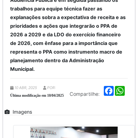
Audiência Pública e em seguida passando os
trabalhos para equipe técnica fazer as
explanações sobra a expectativa de receita e as
prioridades e ações que integrarão o PPA de
2026 a 2029 e da LDO do exercício financeiro
de 2026, com ênfase para a importância que
representa o PPA como instrumento macro de
planejamento dentro da Administração
Municipal.
10 ABR, 2025
POR:
F
W
a
h
Compartilhe:
Última modificação em 10/04/2025
c
a
e
t
b
s
Imagens
o
A
o
p
k
p