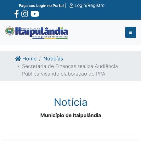
Ir para o conte�do
Ir para o fim do conte�do
Login/Registro
Faça seu Login no Portal |
Home
Noticías
Secretaria de Finanças realiza Audiência
Pública visando elaboração do PPA
Notícia
Município de Itaipulândia