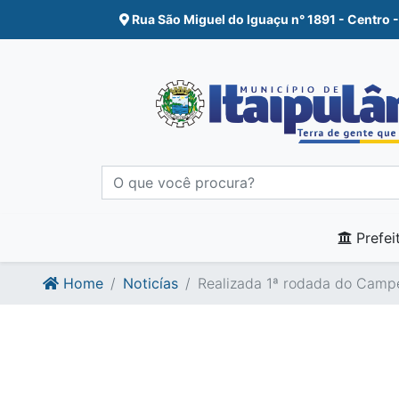
Ir para o conte�do
Ir para o fim do conte�do
Rua São Miguel do Iguaçu n° 1891 - Centro -
Prefei
Home
Noticías
Realizada 1ª rodada do Campe