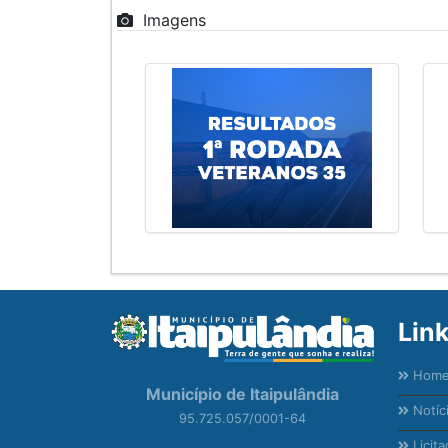
Imagens
Lin
Hom
Município de Itaipulândia
Notíc
95.725.057/0001-64
Licita