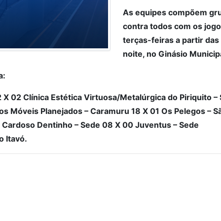
As equipes compõem gru
contra todos com os jog
terças-feiras a partir da
noite, no Ginásio Municipa
a:
X 02 Clínica Estética Virtuosa/Metalúrgica do Piriquito –
os Móveis Planejados – Caramuru 18 X 01 Os Pelegos – Sã
 Cardoso Dentinho – Sede 08 X 00 Juventus – Sede
o Itavó.