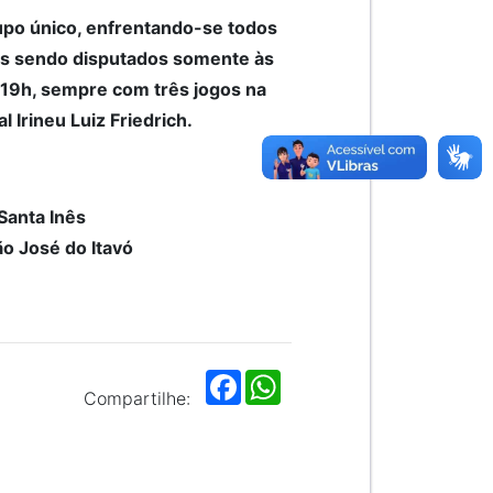
po único, enfrentando-se todos
os sendo disputados somente às
s 19h, sempre com três jogos na
l Irineu Luiz Friedrich.
 Santa Inês
o José do Itavó
F
W
a
h
Compartilhe:
c
a
e
t
b
s
o
A
o
p