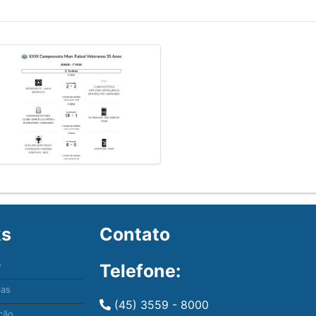
ks
Contato
e
Telefone:
ias
(45) 3559 - 8000
ção